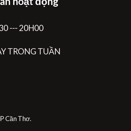
ian hoạt động
0 --- 20H00
ÀY TRONG TUẦN
P Cần Thơ.