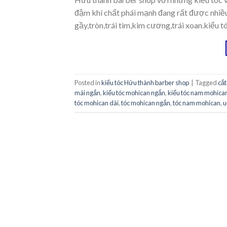
đậm khí chất phái mạnh đang rất được nhiề
gầy,tròn,trái tim,kim cương,trái xoan.kiểu 
Posted in
kiểu tóc Hửu thành barber shop
|
Tagged
cắt
mái ngắn
,
kiểu tóc mohican ngắn
,
kiểu tóc nam mohica
tóc mohican dài
,
tóc mohican ngắn
,
tóc nam mohican
,
u