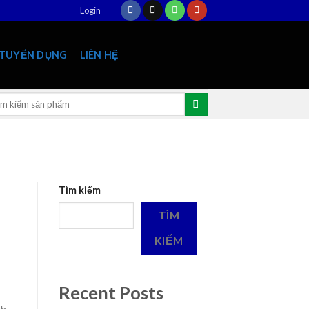
Login
TUYỂN DỤNG
LIÊN HỆ
rch
:
Tìm kiếm
TÌM
KIẾM
Recent Posts
ch