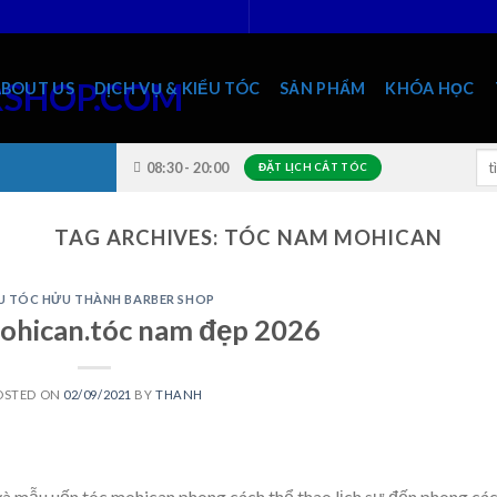
ABOUT US
DỊCH VỤ & KIỂU TÓC
SẢN PHẨM
KHÓA HỌC
Sea
08:30 - 20:00
ĐẶT LỊCH CẮT TÓC
for
TAG ARCHIVES:
TÓC NAM MOHICAN
U TÓC HỬU THÀNH BARBER SHOP
mohican.tóc nam đẹp 2026
OSTED ON
02/09/2021
BY
THANH
à mẫu uốn tóc mohican phong cách thể thao,lịch sự,đến phong cá