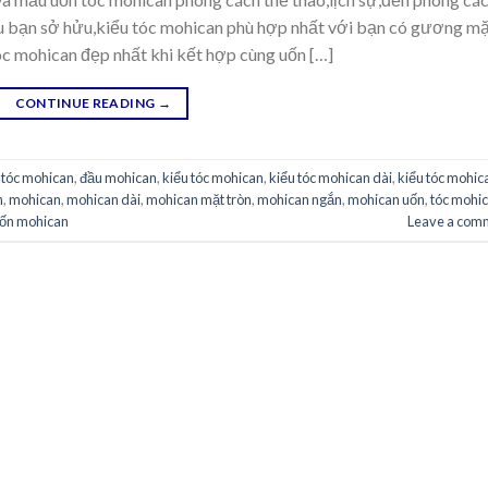
u bạn sở hửu,kiểu tóc mohican phù hợp nhất với bạn có gương m
tóc mohican đẹp nhất khi kết hợp cùng uốn […]
CONTINUE READING
→
 tóc mohican
,
đầu mohican
,
kiểu tóc mohican
,
kiểu tóc mohican dài
,
kiểu tóc mohic
n
,
mohican
,
mohican dài
,
mohican mặt tròn
,
mohican ngắn
,
mohican uốn
,
tóc mohi
ốn mohican
Leave a com