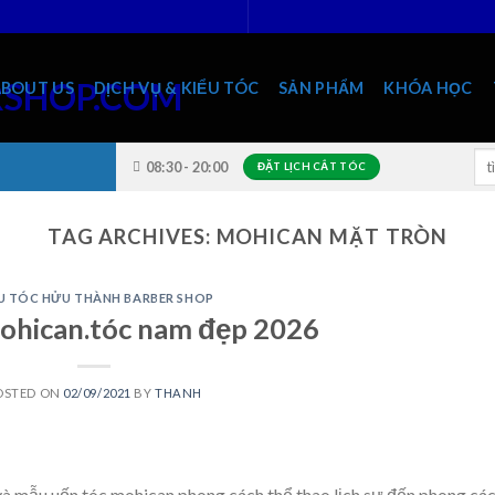
ABOUT US
DỊCH VỤ & KIỂU TÓC
SẢN PHẨM
KHÓA HỌC
Sea
08:30 - 20:00
ĐẶT LỊCH CẮT TÓC
for
TAG ARCHIVES:
MOHICAN MẶT TRÒN
U TÓC HỬU THÀNH BARBER SHOP
mohican.tóc nam đẹp 2026
OSTED ON
02/09/2021
BY
THANH
à mẫu uốn tóc mohican phong cách thể thao,lịch sự,đến phong cá