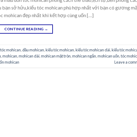
u bạn sở hửu,kiểu tóc mohican phù hợp nhất với bạn có gương m
tóc mohican đẹp nhất khi kết hợp cùng uốn […]
CONTINUE READING
→
 tóc mohican
,
đầu mohican
,
kiểu tóc mohican
,
kiểu tóc mohican dài
,
kiểu tóc mohic
n
,
mohican
,
mohican dài
,
mohican mặt tròn
,
mohican ngắn
,
mohican uốn
,
tóc mohi
ốn mohican
Leave a com