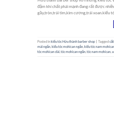
đậm khí chất phái mạnh đang rất được nhiề
gầy,tròn,trái tim,kim cương,trái xoan.kiểu 
Posted in
kiểu tóc Hửu thành barber shop
|
Tagged
cắt
mái ngắn
,
kiểu tóc mohican ngắn
,
kiểu tóc nam mohica
tóc mohican dài
,
tóc mohican ngắn
,
tóc nam mohican
,
u