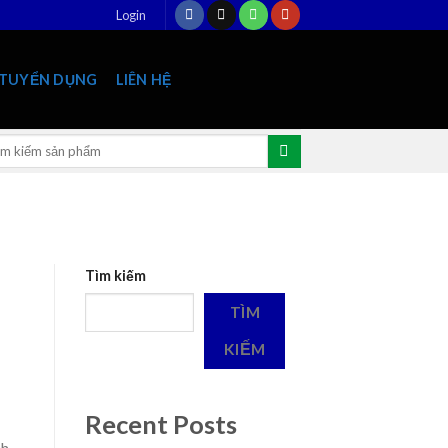
Login
TUYỂN DỤNG
LIÊN HỆ
rch
:
Tìm kiếm
TÌM
KIẾM
Recent Posts
ch