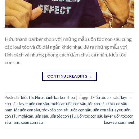
Hửu thành barber shop với những mẫu uốn tóc con sâu cùng
các loại tóc và độ dài ngắn khác nhau để ra những mẫu với
tính cách và những phong cách đậm chất cá nhân. kiểu tóc
con sâu
CONTINUE READING
→
Posted in
kiểu tóc Hửu thành barber shop
|
Tagged
kiểu tóc con sâu
,
layer
con sâu
,
layer uốn con sâu
,
mohican uốn con sâu
,
tóc con sâu
,
tóc con sâu
nam
,
tóc uốn con sâu
,
tóc xoăn con sâu
,
uốn con sâu
,
uốn con sâu layer
,
uốn
con sâu mohican
,
uốn sâu
,
uốn tóc con sâu
,
uốn tóc con sâu layer
,
uốn tóc con
sâu nam
,
xoăn con sâu
Leave a comment