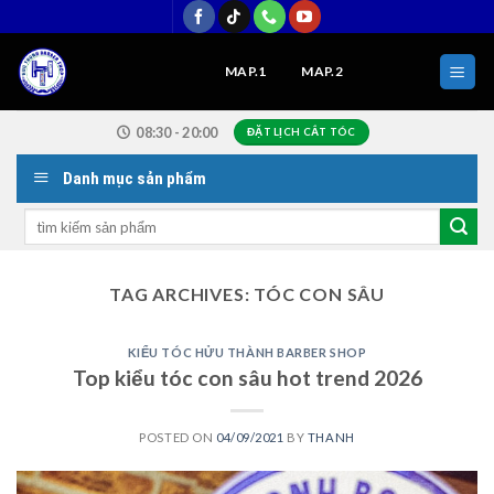
Skip
to
content
MAP.1
MAP.2
08:30 - 20:00
ĐẶT LỊCH CẮT TÓC
Danh mục sản phẩm
Search
for:
TAG ARCHIVES:
TÓC CON SÂU
KIỂU TÓC HỬU THÀNH BARBER SHOP
Top kiểu tóc con sâu hot trend 2026
POSTED ON
04/09/2021
BY
THANH