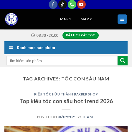
Skip
to
content
MAP.1
MAP.2
08:30 - 20:00
ĐẶT LỊCH CẮT TÓC
Danh mục sản phẩm
Search
for:
TAG ARCHIVES:
TÓC CON SÂU NAM
KIỂU TÓC HỬU THÀNH BARBER SHOP
Top kiểu tóc con sâu hot trend 2026
POSTED ON
04/09/2021
BY
THANH