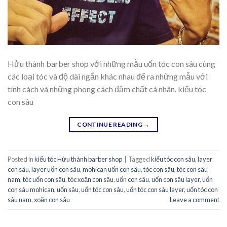
Hửu thành barber shop với những mẫu uốn tóc con sâu cùng
các loại tóc và độ dài ngắn khác nhau để ra những mẫu với
tính cách và những phong cách đậm chất cá nhân. kiểu tóc
con sâu
CONTINUE READING
→
Posted in
kiểu tóc Hửu thành barber shop
|
Tagged
kiểu tóc con sâu
,
layer
con sâu
,
layer uốn con sâu
,
mohican uốn con sâu
,
tóc con sâu
,
tóc con sâu
nam
,
tóc uốn con sâu
,
tóc xoăn con sâu
,
uốn con sâu
,
uốn con sâu layer
,
uốn
con sâu mohican
,
uốn sâu
,
uốn tóc con sâu
,
uốn tóc con sâu layer
,
uốn tóc con
sâu nam
,
xoăn con sâu
Leave a comment