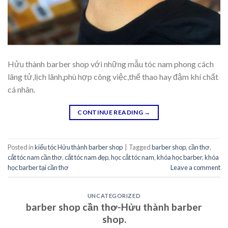
Hửu thành barber shop với những mẫu tóc nam phong cách
lãng tử,lịch lãnh,phù hợp công việc,thể thao hay đậm khí chất
cá nhân.
CONTINUE READING
→
Posted in
kiểu tóc Hửu thành barber shop
|
Tagged
barber shop
,
cần thơ
,
cắt tóc nam cần thơ
,
cắt tóc nam đẹp
,
học cắt tóc nam
,
khóa học barber
,
khóa
học barber tại cần thơ
Leave a comment
UNCATEGORIZED
barber shop cần thơ-Hửu thành barber
shop.