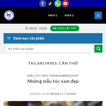
Skip
to
content
MAP.1
MAP.2
08:30 - 20:00
ĐẶT LỊCH CẮT TÓC
Danh mục sản phẩm
Search
for:
TAG ARCHIVES:
CẦN THƠ
KIỂU TÓC HỬU THÀNH BARBER SHOP
Những mẫu tóc nam đẹp
POSTED ON
27/09/2022
BY
THANH