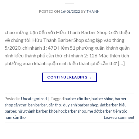
POSTED ON
16/01/2022
BY
THANH
chào mừng bạn đến với Hửu Thành Barber Shop Giới thiệu
về chúng tôi Hửu Thành Barber Shop sáng lập vào tháng
5/2020. chi nhánh 1: 47D Hẻm 51 phường xuân khánh quận
ninh kiều thành phố cần thơ chi nhánh 2: 126 Mạc thiên tích
phường xuân khánh quận ninh kiều thành phố cần thơ […]
CONTINUE READING
→
Posted in
Uncategorized
|
Tagged
barber cần thơ
,
barber shine
,
barber
shop cần thơ
,
ben barber
,
cần thơ
,
duy anh barber shop
,
đạt barber
,
hiếu
barber
,
hửu thành barber
,
khóa học barber shop
,
me dốt barber
,
tiệm tóc
nam cần thơ
Leave a comment