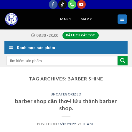
Skip
to
content
MAP.1
MAP.2
08:30 - 20:00
ĐẶT LỊCH CẮT TÓC
Danh mục sản phẩm
Search
for:
TAG ARCHIVES:
BARBER SHINE
UNCATEGORIZED
barber shop cần thơ-Hửu thành barber
shop.
POSTED ON
16/01/2022
BY
THANH