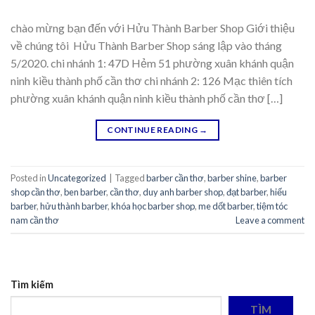
chào mừng bạn đến với Hửu Thành Barber Shop Giới thiệu
về chúng tôi Hửu Thành Barber Shop sáng lập vào tháng
5/2020. chi nhánh 1: 47D Hẻm 51 phường xuân khánh quận
ninh kiều thành phố cần thơ chi nhánh 2: 126 Mạc thiên tích
phường xuân khánh quận ninh kiều thành phố cần thơ […]
CONTINUE READING
→
Posted in
Uncategorized
|
Tagged
barber cần thơ
,
barber shine
,
barber
shop cần thơ
,
ben barber
,
cần thơ
,
duy anh barber shop
,
đạt barber
,
hiếu
barber
,
hửu thành barber
,
khóa học barber shop
,
me dốt barber
,
tiệm tóc
nam cần thơ
Leave a comment
Tìm kiếm
TÌM