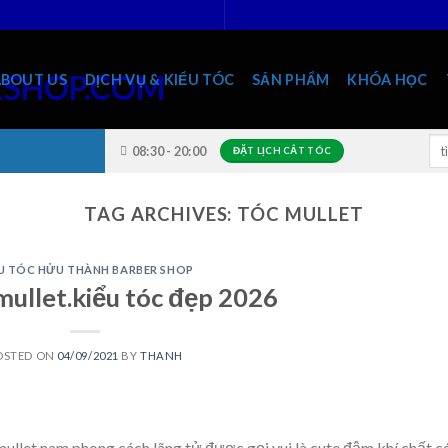
ABOUT US
DỊCH VỤ & KIỂU TÓC
SẢN PHẨM
KHÓA HỌC
Sea
08:30 - 20:00
ĐẶT LỊCH CẮT TÓC
for
TAG ARCHIVES:
TÓC MULLET
U TÓC HỬU THÀNH BARBER SHOP
mullet.kiểu tóc đẹp 2026
OSTED ON
04/09/2021
BY
THANH
llet nam phong cách lãng tử được gọi vui là cute đậm khí chất c