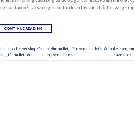
ùng uốn tạo nếp và wax,gom xịt tạo kiểu tùy vào chất tóc và gươn
CONTINUE READING
→
rber shop
,
barber shop cần thơ
,
đầu mullet
,
kiểu tóc mullet
,
kiểu tóc mullet nam
,
mul
tùng
,
tóc mullet
,
tóc mullet nam
,
tóc mullet ngắn
Leave a com