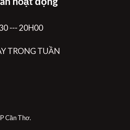
ian hoạt động
0 --- 20H00
ÀY TRONG TUẦN
P Cần Thơ.