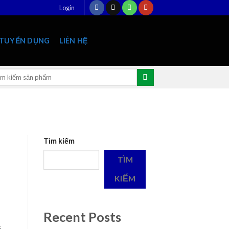
Login
TUYỂN DỤNG
LIÊN HỆ
rch
:
Tìm kiếm
TÌM
KIẾM
Recent Posts
á