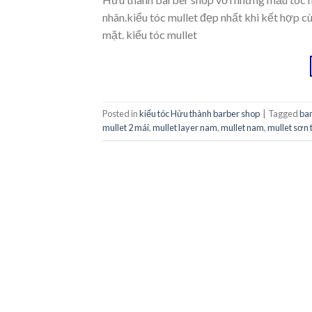
nhân.kiểu tóc mullet đẹp nhất khi kết hợp c
mặt. kiểu tóc mullet
Posted in
kiểu tóc Hửu thành barber shop
|
Tagged
ba
mullet 2 mái
,
mullet layer nam
,
mullet nam
,
mullet sơn 