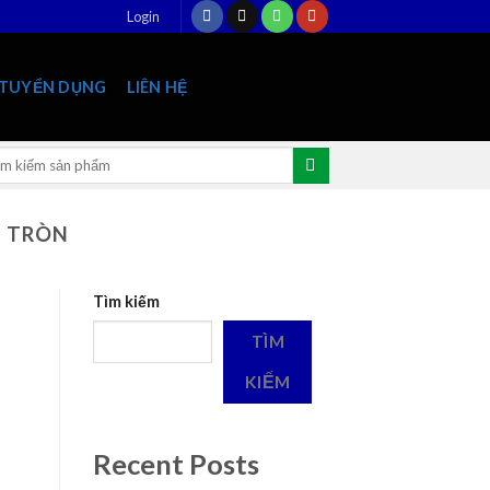
Login
TUYỂN DỤNG
LIÊN HỆ
rch
:
T TRÒN
Tìm kiếm
TÌM
KIẾM
Recent Posts