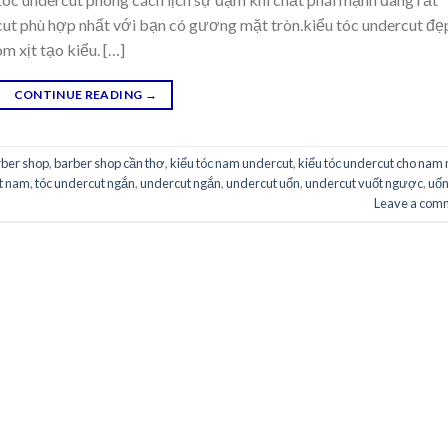
cut phù hợp nhất với bạn có gương mặt tròn.kiểu tóc undercut đẹ
m xịt tạo kiểu. […]
CONTINUE READING
→
rber shop
,
barber shop cần thơ
,
kiểu tóc nam undercut
,
kiểu tóc undercut cho nam
t nam
,
tóc undercut ngắn
,
undercut ngắn
,
undercut uốn
,
undercut vuốt ngược
,
uố
Leave a com