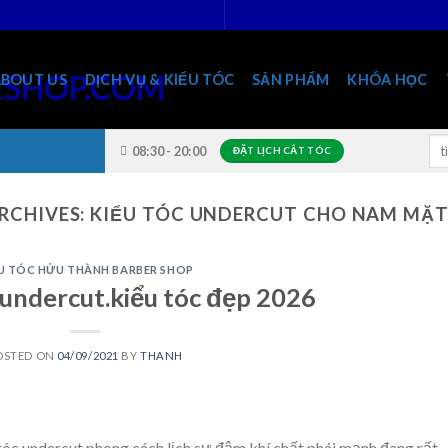
ABOUT US
DỊCH VỤ & KIỂU TÓC
SẢN PHẨM
KHÓA HỌC
Sea
08:30 - 20:00
ĐẶT LỊCH CẮT TÓC
for
RCHIVES:
KIỂU TÓC UNDERCUT CHO NAM MẶ
U TÓC HỬU THÀNH BARBER SHOP
 undercut.kiểu tóc đẹp 2026
OSTED ON
04/09/2021
BY
THANH
óc undercut phong cách lịch sự đậm khí chất phái mạnh đang rất