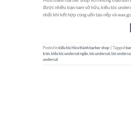
được nhiều bạn nam sở hửu, kiểu tóc under
nhất khi kết hợp cùng uốn tạo nếp và wax,go
Posted in
kiểu tóc Hửu thành barber shop
|
Tagged
ba
tròn
,
kiểu tóc undercut ngắn
,
tóc undercut
,
tóc undercu
undercut