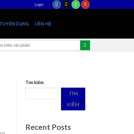
Login
TUYỂN DỤNG
LIÊN HỆ
rch
:
Tìm kiếm
TÌM
KIẾM
Recent Posts
ER