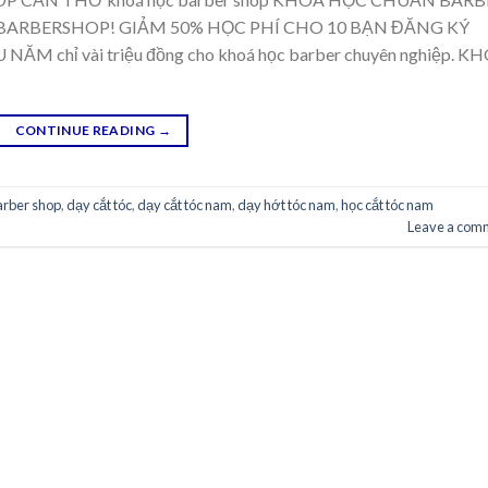
ARBERSHOP! GIẢM 50% HỌC PHÍ CHO 10 BẠN ĐĂNG KÝ
chỉ vài triệu đồng cho khoá học barber chuyên nghiệp. K
CONTINUE READING
→
arber shop
,
dạy cắt tóc
,
dạy cắt tóc nam
,
dạy hớt tóc nam
,
học cắt tóc nam
Leave a com