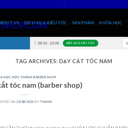
ABOUT US
DỊCH VỤ & KIỂU TÓC
SẢN PHẨM
KHÓA HỌC
Sea
08:30 - 20:00
ĐẶT LỊCH CẮT TÓC
for
TAG ARCHIVES:
DẠY CẮT TÓC NAM
A HỌC HỬU THÀNH BARBER SHOP
cắt tóc nam (barber shop)
OSTED ON
23/08/2021
BY
THANH
OP CẦN THƠ khoá học barber shop KHÓA HỌC CHUẨN BARB