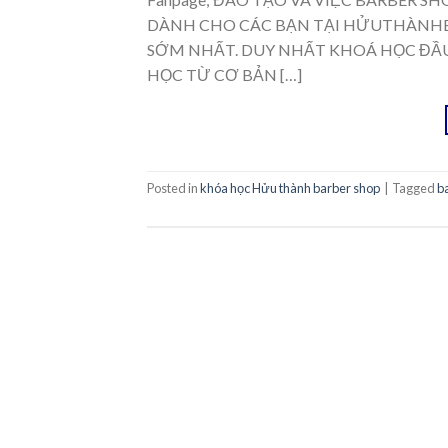
DÀNH CHO CÁC BẠN TẠI HỬUTHÀNHB
SỚM NHẤT. DUY NHẤT KHOÁ HỌC ĐẦU NĂM 
HỌC TỪ CƠ BẢN […]
Posted in
khóa học Hửu thành barber shop
|
Tagged
b