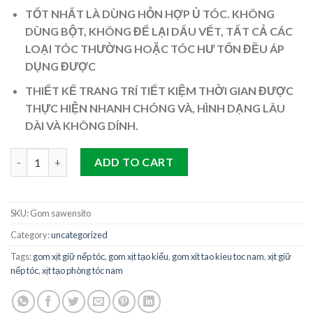
TỐT NHẤT LÀ DÙNG HỖN HỢP Ủ TÓC. KHÔNG
DÙNG BỘT, KHÔNG ĐỂ LẠI DẤU VẾT, TẤT CẢ CÁC
LOẠI TÓC THƯỜNG HOẶC TÓC HƯ TỔN ĐỀU ÁP
DỤNG ĐƯỢC
THIẾT KẾ TRANG TRÍ TIẾT KIỆM THỜI GIAN ĐƯỢC
THỰC HIỆN NHANH CHÓNG VÀ, HÌNH DẠNG LÂU
DÀI VÀ KHÔNG DÍNH.
GOM XỊT TÓC SAWENSITO CLAY quantity
ADD TO CART
SKU:
Gom sawensito
Category:
uncategorized
Tags:
gom xịt giữ nếp tóc
,
gom xịt tạo kiểu
,
gom xit tao kieu toc nam
,
xịt giữ
nếp tóc
,
xịt tạo phòng tóc nam