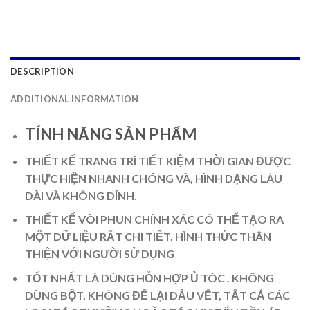
DESCRIPTION
ADDITIONAL INFORMATION
TÍNH NĂNG SẢN PHẨM
THIẾT KẾ TRANG TRÍ TIẾT KIỆM THỜI GIAN ĐƯỢC
THỰC HIỆN NHANH CHÓNG VÀ, HÌNH DẠNG LÂU
DÀI VÀ KHÔNG DÍNH.
THIẾT KẾ VÒI PHUN CHÍNH XÁC CÓ THỂ TẠO RA
MỘT DỮ LIỆU RẤT CHI TIẾT. HÌNH THỨC THÂN
THIỆN VỚI NGƯỜI SỬ DỤNG
TỐT NHẤT LÀ DÙNG HỖN HỢP Ủ TÓC . KHÔNG
DÙNG BỘT, KHÔNG ĐỂ LẠI DẤU VẾT, TẤT CẢ CÁC