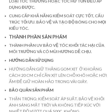
LOẠI TÓC THƯỜNG HOẶC TÓC HƯ TỔN ĐỀU ÁP
DỤNG ĐƯỢC.
CUNG CẤP KHẢ NĂNG KIỂM SOÁT CỰC TỐT, CẤU
TRÚC TỐI ƯU. BẢO VỆ VÀ TẠO ĐỘ BÓNG CHO MỌI
KIỂU TÓC.
THÀNH PHẦN SẢN PHẨM
THÀNH PHẦN UV BẢO VỆ TÓC KHỎI TÁC HẠI CỦA
MÔI TRƯỜNG VÀ CÓ MÙI HƯƠNG DỄ CHỊU.
HƯỚNG DẪN SỬ DỤNG
HƯỚNG DẪN:GIỮ THẲNG GOM XỊT Ở KHOẢNG
CÁCH 20 CM CHỈ CẦN XỊT LÊN CHỖ KHÔ HOẶC HƠI
ẨM ĐỂ GIỮ HOÀN HẢO TRONG VÀI GIÂY.
BẢO QUẢN SẢN PHẨM
THẬN TRỌNG: KIỂM SOÁT ÁP SUẤT. BẢO VỆ KHỎI
ÁNH SÁNG MẶT TRỜI VÀ KHÔNG TIẾP XÚC VỚI
NHIỆT ĐỘ VƯỢT QUÁ 500C, KHÔNG