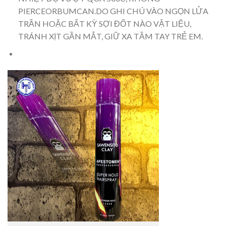
PIERCEORBUMCAN.DO GHI CHÚ VÀO NGỌN LỬA
TRẦN HOẶC BẤT KỲ SỢI ĐỐT NÀO VẬT LIỆU,
TRÁNH XỊT GẦN MẮT, GIỮ XA TẦM TAY TRẺ EM.