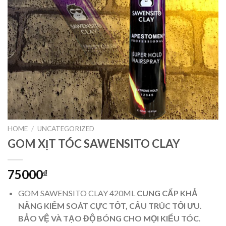
HOME
/
UNCATEGORIZED
GOM XỊT TÓC SAWENSITO CLAY
75000
₫
GOM SAWENSITO CLAY 420ML
CUNG CẤP KHẢ
NĂNG KIỂM SOÁT CỰC TỐT, CẤU TRÚC TỐI ƯU.
BẢO VỆ VÀ TẠO ĐỘ BÓNG CHO MỌI KIỂU TÓC.