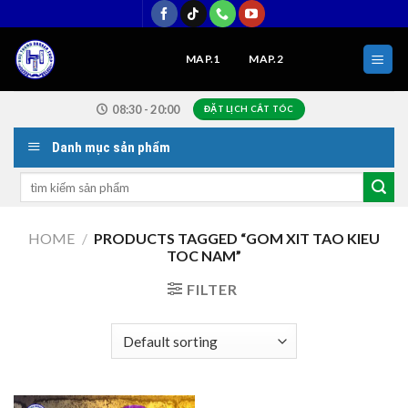
Skip
to
content
MAP.1
MAP.2
08:30 - 20:00
ĐẶT LỊCH CẮT TÓC
Danh mục sản phẩm
Search
for:
HOME
/
PRODUCTS TAGGED “GOM XIT TAO KIEU
TOC NAM”
FILTER