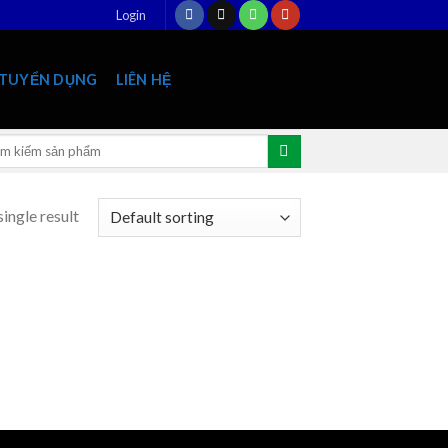
Login
TUYỂN DỤNG
LIÊN HỆ
rch
:
ingle result