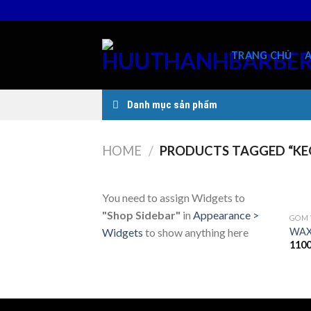
Skip
to
content
TRANG CHỦ
Danh mục sản phẩm
HOME
/
PRODUCTS TAGGED “KE
You need to assign Widgets to
"Shop Sidebar"
in
Appearance >
GOM 
WAX
Widgets
to show anything here
110