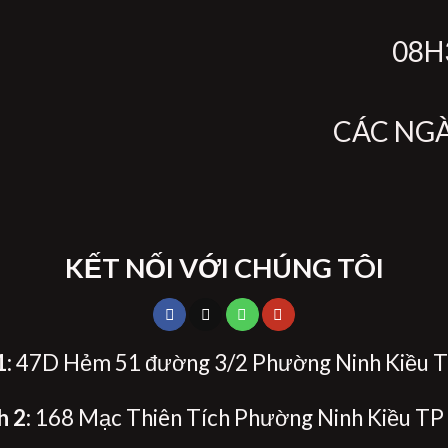
08H3
CÁC NG
KẾT NỐI VỚI CHÚNG TÔI
1
: 47D Hẻm 51 đường 3/2 Phường Ninh Kiều T
h 2
: 168 Mạc Thiên Tích Phường Ninh Kiều TP