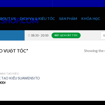
ABOUT US
DỊCH VỤ & KIỂU TÓC
SẢN PHẨM
KHÓA HỌC
Sea
08:30 - 20:00
ĐẶT LỊCH CẮT TÓC
for
Showing the s
O VUỐT TÓC”
WAX TẠO KIỂU
 TẠO KIỂU SUAWENSITO
000
₫