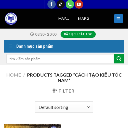
Skip
to
content
MAP.1
MAP.2
08:30 - 20:00
ĐẶT LỊCH CẮT TÓC
Danh mục sản phẩm
Search
for:
HOME
/
PRODUCTS TAGGED “CÁCH TẠO KIỂU TÓC
NAM”
FILTER